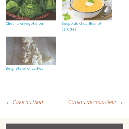
Chou farci végétarien
Soupe de chou-fleur et
carottes
Beignets au Chou-fleur
Navigation
←
Cake au thon
Gâteau de chou-fleur
→
des